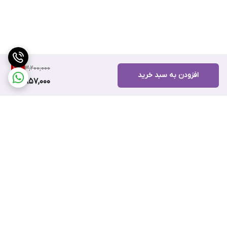
3,200,000
10
%
افزودن به سبد خرید
2,857,000
برگشت به بالا