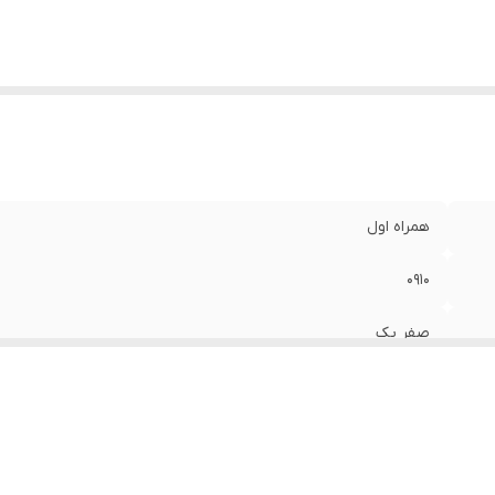
همراه اول
0910
صفر پک
اعتباری