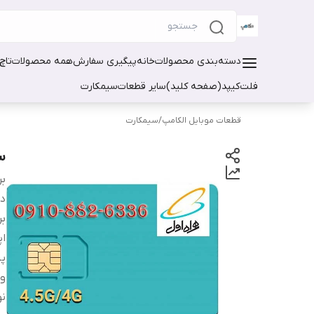
دسته‌بندی محصولات
خانه
پیگیری سفارش
همه محصولات
تاچ
فلت
کیپد(صفحه کلید)
سایر قطعات
سیمکارت
قطعات موبایل الکامپ
/
سیمکارت
سی
بر
دس
بر
اپ
پ
و
نو