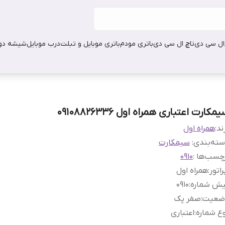
ال سی دی
تاچ ال سی دی
باتری مودم
باتری موبایل و تبلت
درب موبایل
شیشه دور
مکارت اعتباری همراه اول 09108826336
ند:
همراه اول
ته‌بندی
:
سیمکارت
چسب‌ها :
0910
راتور
:
همراه اول
یش شماره
:
0910
ضعیت
:
صفر پک
ع شماره
:
اعتباری