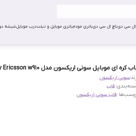
ال سی دی
تاچ ال سی دی
باتری مودم
باتری موبایل و تبلت
درب موبایل
شیشه دور
ب کره ای موبایل سونی اریکسون مدل Sony Ericsson w910
ند:
سونی اریکسون
ته‌بندی
:
قاب
چسب‌ها :
قاب سونی اریکسون