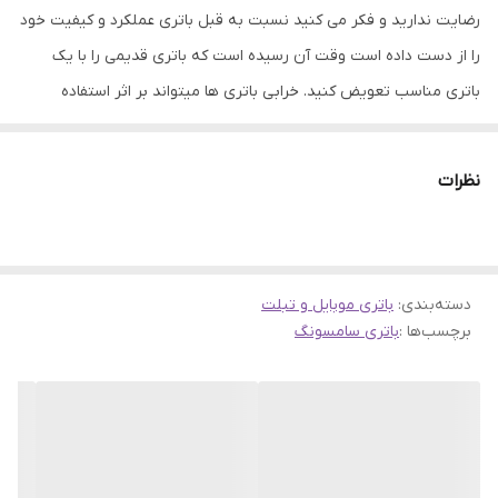
رضایت ندارید و فکر می کنید نسبت به قبل باتری عملکرد و کیفیت خود
را از دست داده است وقت آن رسیده است که باتری قدیمی را با یک
باتری مناسب تعویض کنید. خرابی باتری ها میتواند بر اثر استفاده
نادرست یا اینکه بر اثر کار طولانی باشد، که در هر دو صورت باید به
تعویض آن اقدام نمود. باتری ها نقش مهمی در ذخیره انرژی الکتریکی در
نظرات
تلفن های همراه دارند. عملکرد خوب باتری میتواند به سلامت و ارتقاء
فعالیت گوشی های موبایل کمک کند. همین امر باعث شده است که
باتری های موجود در فروشگاه جانبی از کیفیت و اصالت بتواند رضایت
دسته‌بندی
:
شما را جلب نماید.
باتری موبایل و تبلت
برچسب‌ها :
باتری سامسونگ