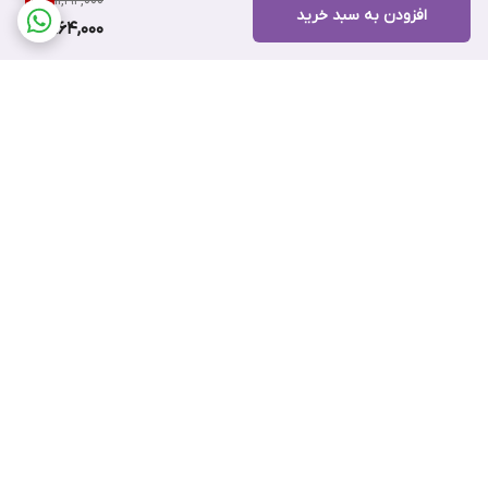
11,192,000
10
%
افزودن به سبد خرید
9,964,000
برگشت به بالا
ضمانت اصالت کالا
۷ روز ضمانت بازگشت کالا
پرداخت اقساطی اسنپ پی
پرداخت اعتباری تارا