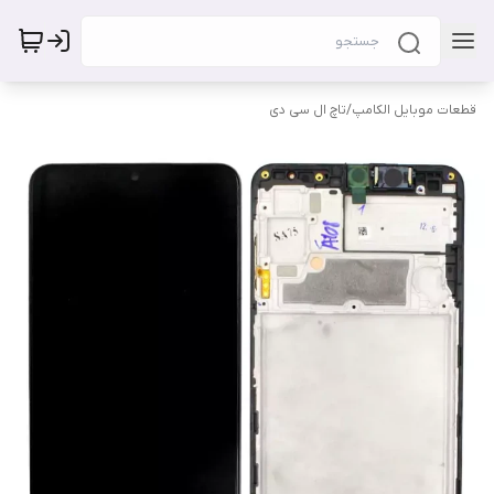
قطعات موبایل الکامپ
/
تاچ ال سی دی