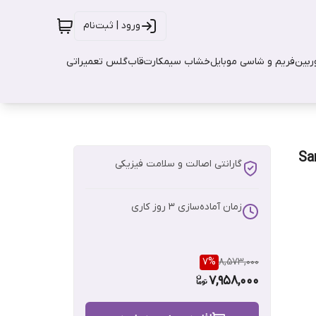
ورود | ثبت‌نام
بین
فریم و شاسی موبایل
خشاب سیمکارت
قاب
گلس تعمیراتی
Samsu
گارانتی اصالت و سلامت فیزیکی
زمان آماده‌سازی
3
روز کاری
7
%
8,573,000
7,958,000