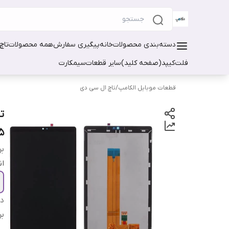
دسته‌بندی محصولات
خانه
پیگیری سفارش
همه محصولات
تاچ
فلت
کیپد(صفحه کلید)
سایر قطعات
سیمکارت
قطعات موبایل الکامپ
/
تاچ ال سی دی
5
بر
ان
دس
بر