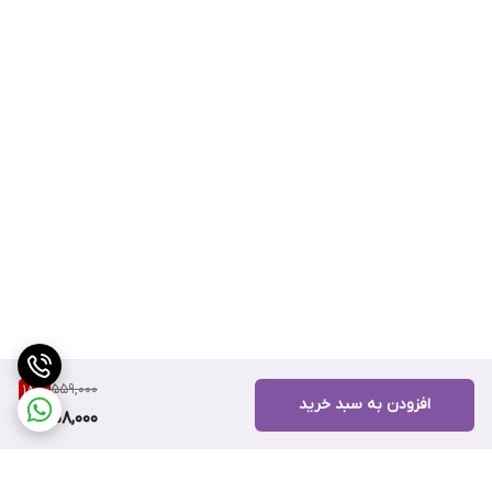
559,000
18
%
افزودن به سبد خرید
458,000