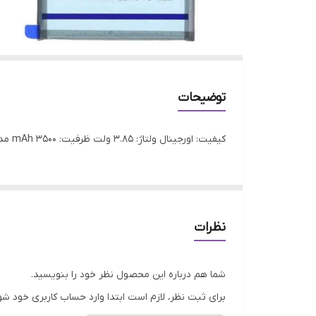
توضیحات
کیفیت: اورجینال ولتاژ: 3.85 ولت ظرفیت: 3500 mAh مدل های سازگار: (SM-N970F) Samsung Galaxy Note 10 گارانتی: 3 ماه گارانتی تعویض
نظرات
شما هم درباره این محصول نظر خود را بنویسید.
برای ثبت نظر، لازم است ابتدا وارد حساب کاربری خود شو