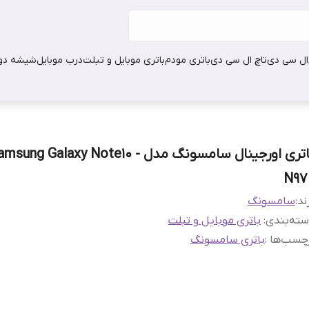
ال سی دی
تاچ ال سی دی
باتری مودم
باتری موبایل و تبلت
درب موبایل
شیشه دور
باتری اورجینال سامسونگ مدل amsung Galaxy Note10
N97
ند:
سامسونگ
ته‌بندی
:
باتری موبایل و تبلت
چسب‌ها :
باتری سامسونگ