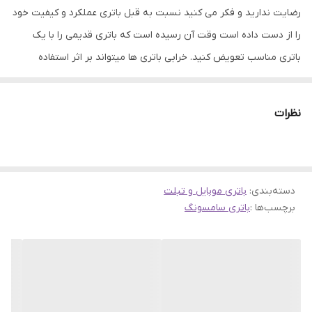
رضایت ندارید و فکر می کنید نسبت به قبل باتری عملکرد و کیفیت خود
را از دست داده است وقت آن رسیده است که باتری قدیمی را با یک
باتری مناسب تعویض کنید. خرابی باتری ها میتواند بر اثر استفاده
نادرست یا اینکه بر اثر کار طولانی باشد، که در هر دو صورت باید به
تعویض آن اقدام نمود. باتری ها نقش مهمی در ذخیره انرژی الکتریکی در
نظرات
تلفن های همراه دارند. عملکرد خوب باتری میتواند به سلامت و ارتقاء
فعالیت گوشی های موبایل کمک کند. همین امر باعث شده است که
باتری های موجود در فروشگاه جانبی از کیفیت و اصالت بتواند رضایت
دسته‌بندی
:
شما را جلب نماید.
باتری موبایل و تبلت
برچسب‌ها :
باتری سامسونگ