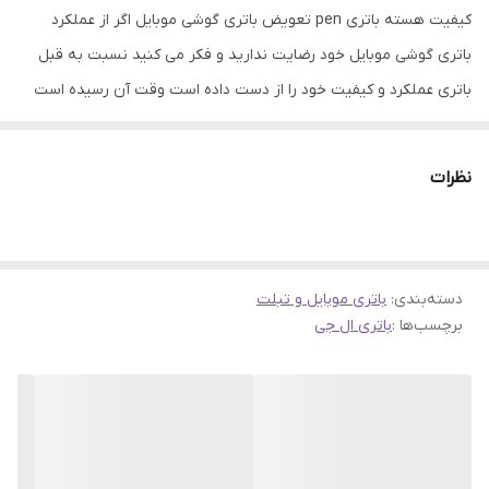
کیفیت هسته باتری pen تعویض باتری گوشی موبایل اگر از عملکرد
باتری گوشی موبایل خود رضایت ندارید و فکر می کنید نسبت به قبل
باتری عملکرد و کیفیت خود را از دست داده است وقت آن رسیده است
که باتری قدیمی را با یک باتری مناسب تعویض کنید. خرابی باتری ها
میتواند بر اثر استفاده نادرست یا اینکه بر اثر کار طولانی باشد، که در هر
نظرات
دو صورت باید به تعویض آن اقدام نمود. باتری ها نقش مهمی در ذخیره
انرژی الکتریکی در تلفن های همراه دارند. عملکرد خوب باتری میتواند به
سلامت و ارتقاء فعالیت گوشی های موبایل کمک کند. همین امر باعث
دسته‌بندی
:
باتری موبایل و تبلت
شده است که باتری های موجود در فروشگاه جانبی از کیفیت و اصالت
برچسب‌ها :
باتری ال جی
بتواند رضایت شما را جلب نماید.