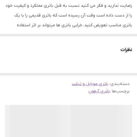
رضایت ندارید و فکر می کنید نسبت به قبل باتری عملکرد و کیفیت خود
را از دست داده است وقت آن رسیده است که باتری قدیمی را با یک
باتری مناسب تعویض کنید. خرابی باتری ها میتواند بر اثر استفاده
نادرست یا اینکه بر اثر کار طولانی باشد، که در هر دو صورت باید به
تعویض آن اقدام نمود. باتری ها نقش مهمی در ذخیره انرژی الکتریکی در
نظرات
تلفن های همراه دارند. عملکرد خوب باتری میتواند به سلامت و ارتقاء
فعالیت گوشی های موبایل کمک کند. همین امر باعث شده است که
باتری های موجود در فروشگاه جانبی از کیفیت و اصالت بتواند رضایت
دسته‌بندی
:
باتری موبایل و تبلت
شما را جلب نماید. چگونه متوجه خرابی باتری شویم؟ دو راه ساده و رایج
برچسب‌ها :
باتری آیفون
برای تشخیص باتری خراب وجود دارد. یکی خالی شدن سریع شارژ باتری و
دیگری تغییر حالت دادن شکل ظاهری باتری که معمولا از حالت تخت
خارج شده و باد میکند و برای تست تغییر وضعیت کافیست در صورت
پلمپ نبودن درب پشت گوشی، آن را باز کرده و باتری بیرون بیاورید،
سپس روی یک سطح شیشه ای صاف آن را بچرخانید در صورتی که