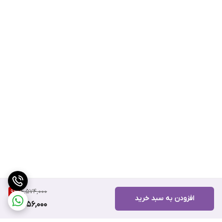
4,574,000
9
%
افزودن به سبد خرید
4,156,000