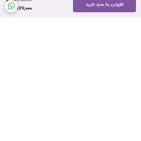
4,350,000
10
%
افزودن به سبد خرید
3,877,000
برگشت به بالا
ضمانت اصالت کالا
۷ روز ضمانت بازگشت کالا
پرداخت اقساطی اسنپ پی
پرداخت اعتباری تارا