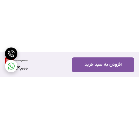
1,000,000
14
%
افزودن به سبد خرید
854,000
برگشت به بالا