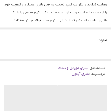
رضایت ندارید و فکر می کنید نسبت به قبل باتری عملکرد و کیفیت خود
را از دست داده است وقت آن رسیده است که باتری قدیمی را با یک
باتری مناسب تعویض کنید. خرابی باتری ها میتواند بر اثر استفاده
نادرست یا اینکه بر اثر کار طولانی باشد، که در هر دو صورت باید به
تعویض آن اقدام نمود. باتری ها نقش مهمی در ذخیره انرژی الکتریکی در
نظرات
تلفن های همراه دارند. عملکرد خوب باتری میتواند به سلامت و ارتقاء
فعالیت گوشی های موبایل کمک کند. همین امر باعث شده است که
باتری های موجود در فروشگاه جانبی از کیفیت و اصالت بتواند رضایت
دسته‌بندی
:
باتری موبایل و تبلت
شما را جلب نماید. چگونه متوجه خرابی باتری شویم؟ دو راه ساده و رایج
برچسب‌ها :
باتری آیفون
برای تشخیص باتری خراب وجود دارد. یکی خالی شدن سریع شارژ باتری و
دیگری تغییر حالت دادن شکل ظاهری باتری که معمولا از حالت تخت
خارج شده و باد میکند و برای تست تغییر وضعیت کافیست در صورت
پلمپ نبودن درب پشت گوشی، آن را باز کرده و باتری بیرون بیاورید،
سپس روی یک سطح شیشه ای صاف آن را بچرخانید در صورتی که