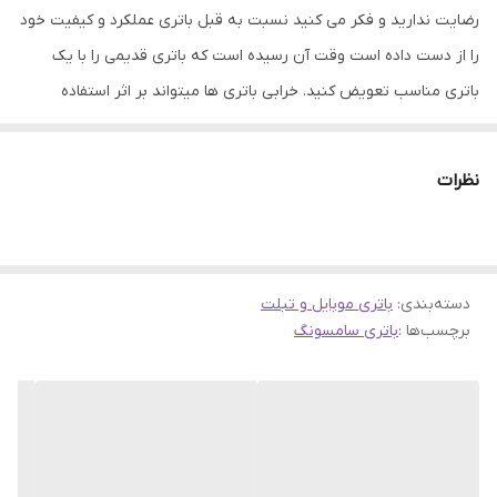
رضایت ندارید و فکر می کنید نسبت به قبل باتری عملکرد و کیفیت خود
را از دست داده است وقت آن رسیده است که باتری قدیمی را با یک
باتری مناسب تعویض کنید. خرابی باتری ها میتواند بر اثر استفاده
نادرست یا اینکه بر اثر کار طولانی باشد، که در هر دو صورت باید به
تعویض آن اقدام نمود. باتری ها نقش مهمی در ذخیره انرژی الکتریکی در
نظرات
تلفن های همراه دارند. عملکرد خوب باتری میتواند به سلامت و ارتقاء
فعالیت گوشی های موبایل کمک کند. همین امر باعث شده است که
باتری های موجود در فروشگاه جانبی از کیفیت و اصالت بتواند رضایت
دسته‌بندی
:
شما را جلب نماید.
باتری موبایل و تبلت
برچسب‌ها :
باتری سامسونگ