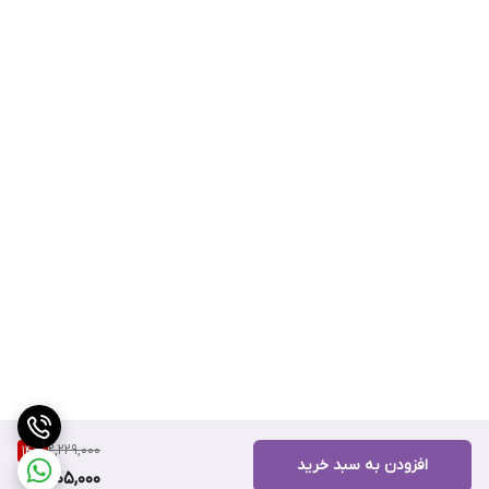
2,229,000
14
%
افزودن به سبد خرید
1,905,000