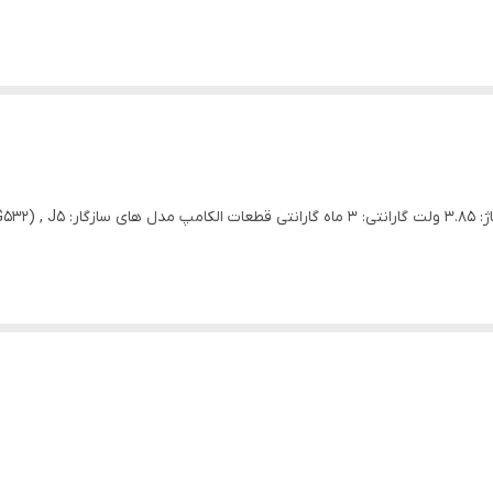
برند: سامسونگ کیفیت: اورجینا