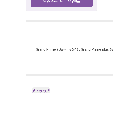
افزودن به سبد خرید
ل ظرفیت: 2600 mAh ولتاژ: 3.85 ولت گارانتی: 3 ماه گارانتی قطعات الکامپ مدل های سازگار: Grand Prime (G530 , G531) , Grand Prime plus (G532) , J5
افزودن نظر