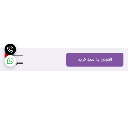
240,000
11
%
افزودن به سبد خرید
212,000
برگشت به بالا