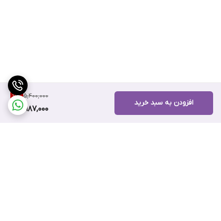
5,400,000
7
%
افزودن به سبد خرید
4,987,000
برگشت به بالا