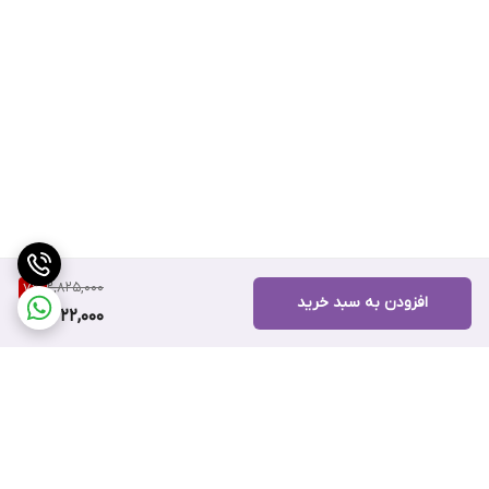
2,825,000
7
%
افزودن به سبد خرید
2,622,000