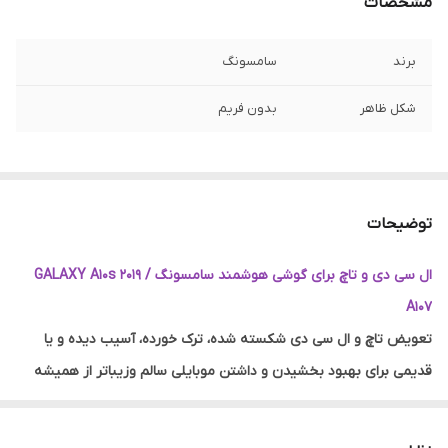
مشخصات
برند
سامسونگ
شکل ظاهر
بدون فریم
توضیحات
ال سی دی و تاچ برای گوشی هوشمند سامسونگ GALAXY A10s 2019 /
A107
تعویض تاچ و ال سی دی شکسته شده، ترک خورده، آسیب دیده و یا
قدیمی برای بهبود بخشیدن و داشتن موبایلی سالم وزیباتر از همیشه
داشته باشید.
کاملا مناسب و با کیفیت سرویس پک شرکتی
(تضمین اصالت کالا)