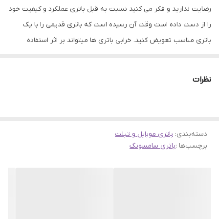
رضایت ندارید و فکر می کنید نسبت به قبل باتری عملکرد و کیفیت خود
را از دست داده است وقت آن رسیده است که باتری قدیمی را با یک
باتری مناسب تعویض کنید. خرابی باتری ها میتواند بر اثر استفاده
نادرست یا اینکه بر اثر کار طولانی باشد، که در هر دو صورت باید به
تعویض آن اقدام نمود. باتری ها نقش مهمی در ذخیره انرژی الکتریکی در
نظرات
تلفن های همراه دارند. عملکرد خوب باتری میتواند به سلامت و ارتقاء
فعالیت گوشی های موبایل کمک کند. همین امر باعث شده است که
باتری های موجود در فروشگاه جانبی از کیفیت و اصالت بتواند رضایت
دسته‌بندی
:
شما را جلب نماید.
باتری موبایل و تبلت
برچسب‌ها :
باتری سامسونگ