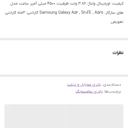
کیفیت: اورجینال ولتاژ: 3.86 ولت ظرفیت: 4500 میلی آمپر ساعت مدل
های سازگار: Samsung Galaxy A52 , S20FE , A52s گارانتی: 3ماه گارانتی
تعویض
نظرات
دسته‌بندی
:
باتری موبایل و تبلت
برچسب‌ها :
باتری سامسونگ