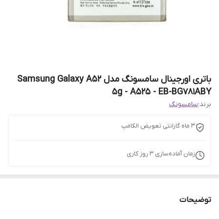
باتری اورجینال سامسونگ مدل Samsung Galaxy A52
5g - A525 - EB-BG781ABY
برند:
سامسونگ
3 ماه گارانتی تعویض الکامپ
زمان آماده‌سازی
3
روز کاری
توضیحات