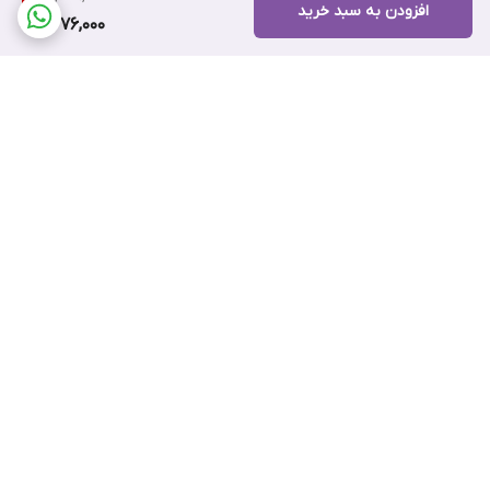
افزودن به سبد خرید
2,276,000
برگشت به بالا
ضمانت اصالت کالا
۷ روز ضمانت بازگشت کالا
پرداخت اقساطی اسنپ پی
پرداخت اعتباری تارا