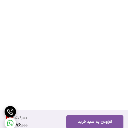
2,579,000
11
%
افزودن به سبد خرید
2,276,000