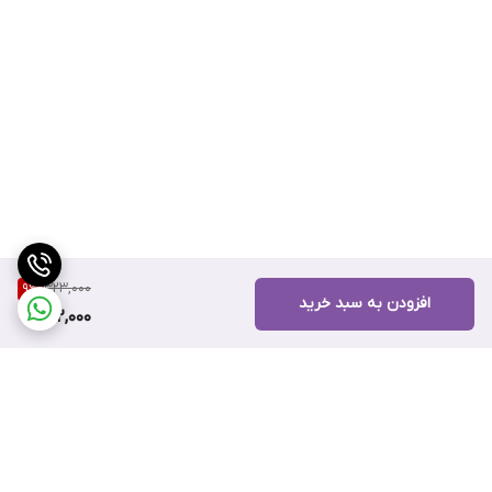
323,000
9
%
افزودن به سبد خرید
292,000