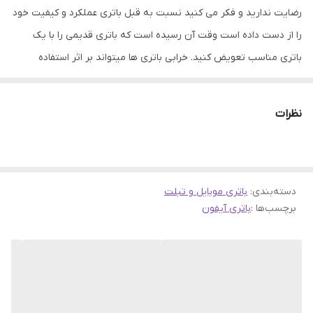
رضایت ندارید و فکر می کنید نسبت به قبل باتری عملکرد و کیفیت خود
را از دست داده است وقت آن رسیده است که باتری قدیمی را با یک
باتری مناسب تعویض کنید. خرابی باتری ها میتواند بر اثر استفاده
نادرست یا اینکه بر اثر کار طولانی باشد، که در هر دو صورت باید به
تعویض آن اقدام نمود. باتری ها نقش مهمی در ذخیره انرژی الکتریکی در
نظرات
تلفن های همراه دارند. عملکرد خوب باتری میتواند به سلامت و ارتقاء
فعالیت گوشی های موبایل کمک کند. همین امر باعث شده است که
باتری های موجود در فروشگاه جانبی از کیفیت و اصالت بتواند رضایت
دسته‌بندی
:
باتری موبایل و تبلت
شما را جلب نماید. چگونه متوجه خرابی باتری شویم؟ دو راه ساده و رایج
برچسب‌ها :
باتری آیفون
برای تشخیص باتری خراب وجود دارد. یکی خالی شدن سریع شارژ باتری و
دیگری تغییر حالت دادن شکل ظاهری باتری که معمولا از حالت تخت
خارج شده و باد میکند و برای تست تغییر وضعیت کافیست در صورت
پلمپ نبودن درب پشت گوشی، آن را باز کرده و باتری بیرون بیاورید،
سپس روی یک سطح شیشه ای صاف آن را بچرخانید در صورتی که