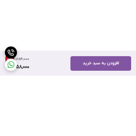
1,754,000
16
%
افزودن به سبد خرید
1,458,000
برگشت به بالا