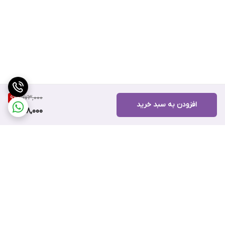
573,000
9
%
افزودن به سبد خرید
518,000
برگشت به بالا