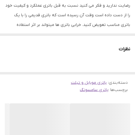
رضایت ندارید و فکر می کنید نسبت به قبل باتری عملکرد و کیفیت خود
را از دست داده است وقت آن رسیده است که باتری قدیمی را با یک
باتری مناسب تعویض کنید. خرابی باتری ها میتواند بر اثر استفاده
نادرست یا اینکه بر اثر کار طولانی باشد، که در هر دو صورت باید به
تعویض آن اقدام نمود. باتری ها نقش مهمی در ذخیره انرژی الکتریکی در
نظرات
تلفن های همراه دارند. عملکرد خوب باتری میتواند به سلامت و ارتقاء
فعالیت گوشی های موبایل کمک کند. همین امر باعث شده است که
باتری های موجود در فروشگاه جانبی از کیفیت و اصالت بتواند رضایت
دسته‌بندی
:
شما را جلب نماید.
باتری موبایل و تبلت
برچسب‌ها :
باتری سامسونگ