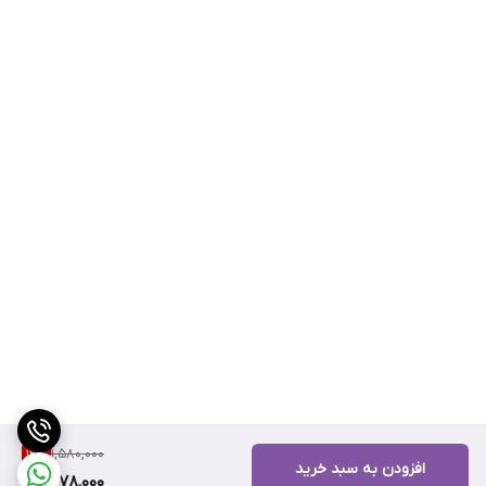
1,580,000
12
%
افزودن به سبد خرید
1,378,000