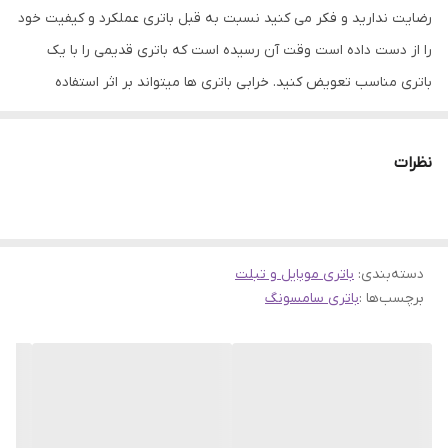
رضایت ندارید و فکر می کنید نسبت به قبل باتری عملکرد و کیفیت خود
را از دست داده است وقت آن رسیده است که باتری قدیمی را با یک
باتری مناسب تعویض کنید. خرابی باتری ها میتواند بر اثر استفاده
نادرست یا اینکه بر اثر کار طولانی باشد، که در هر دو صورت باید به
تعویض آن اقدام نمود. باتری ها نقش مهمی در ذخیره انرژی الکتریکی در
نظرات
تلفن های همراه دارند. عملکرد خوب باتری میتواند به سلامت و ارتقاء
فعالیت گوشی های موبایل کمک کند. همین امر باعث شده است که
باتری های موجود در فروشگاه جانبی از کیفیت و اصالت بتواند رضایت
دسته‌بندی
:
شما را جلب نماید.
باتری موبایل و تبلت
برچسب‌ها :
باتری سامسونگ