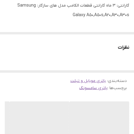
گارانتی: 3 ماه گارانتی قطعات الکامپ مدل های سازگار: Samsung
Galaxy A50,A50s,A20,A30,A30s
نظرات
دسته‌بندی
:
باتری موبایل و تبلت
برچسب‌ها :
باتری سامسونگ