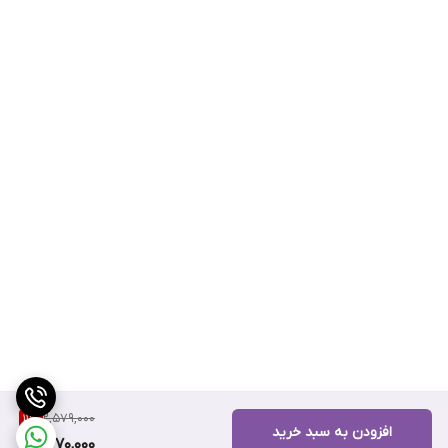
2,579,000
11
%
افزودن به سبد خرید
2,270,000