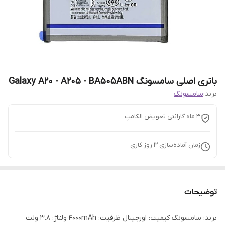
باتری اصلی سامسونگ Galaxy A20 - A205 - BA505ABN
برند:
سامسونگ
3 ماه گارانتی تعویض الکامپ
زمان آماده‌سازی
3
روز کاری
توضیحات
برند: سامسونگ کیفیت: اورجینال ظرفیت: 4000mAh ولتاژ: 3.8 ولت