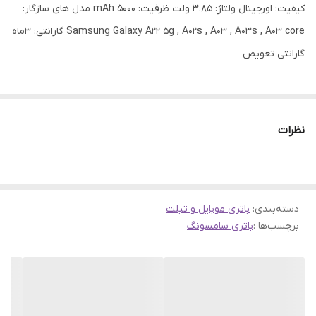
کیفیت: اورجینال ولتاژ: 3.85 ولت ظرفیت: 5000 mAh مدل های سازگار:
Samsung Galaxy A22 5g , A02s , A03 , A03s , A03 core گارانتی: 3ماه
گارانتی تعویض
نظرات
دسته‌بندی
:
باتری موبایل و تبلت
برچسب‌ها :
باتری سامسونگ