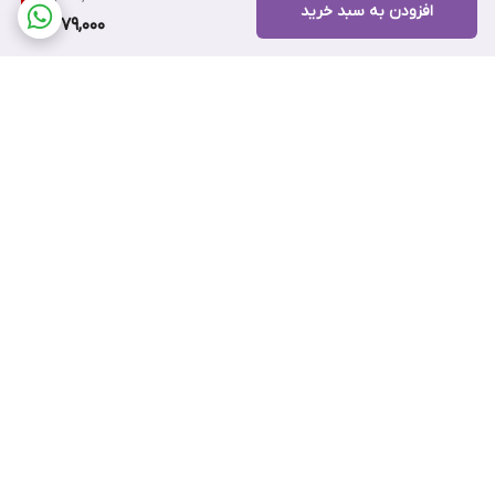
افزودن به سبد خرید
2,279,000
برگشت به بالا
ضمانت اصالت کالا
۷ روز ضمانت بازگشت کالا
پرداخت اقساطی اسنپ پی
پرداخت اعتباری تارا