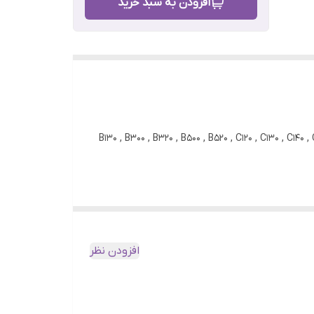
افزودن به سبد خرید
: 800 mAh ولتاژ: 3.7 ولت گارانتی: 3 ماه گارانتی قطعات الکامپ مدل های سازگار: B130 , B300 , B320 , B500 , B520 , C120 , C130 , C140 , C260 , C270 ,
افزودن نظر