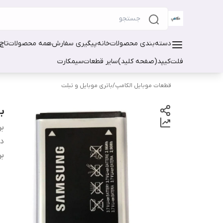
دسته‌بندی محصولات
خانه
پیگیری سفارش
همه محصولات
تاچ
فلت
کیپد(صفحه کلید)
سایر قطعات
سیمکارت
قطعات موبایل الکامپ
/
باتری موبایل و تبلت
با
بر
دس
بر