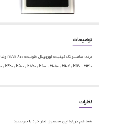
توضیحات
, E420 , E500 , E870 , E900 , E1080 , E1107 , E1120 , E1310
نظرات
شما هم درباره این محصول نظر خود را بنویسید.