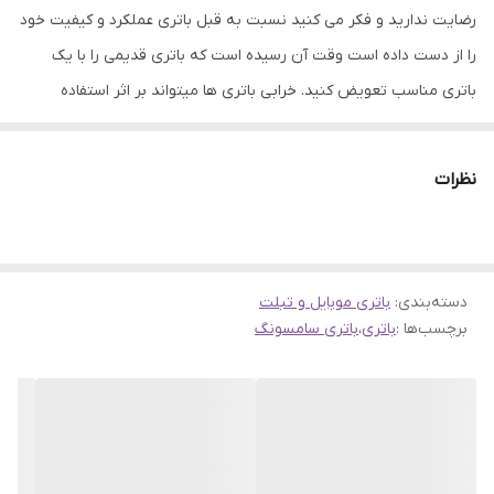
رضایت ندارید و فکر می کنید نسبت به قبل باتری عملکرد و کیفیت خود
را از دست داده است وقت آن رسیده است که باتری قدیمی را با یک
باتری مناسب تعویض کنید. خرابی باتری ها میتواند بر اثر استفاده
نادرست یا اینکه بر اثر کار طولانی باشد، که در هر دو صورت باید به
تعویض آن اقدام نمود. باتری ها نقش مهمی در ذخیره انرژی الکتریکی در
نظرات
تلفن های همراه دارند. عملکرد خوب باتری میتواند به سلامت و ارتقاء
فعالیت گوشی های موبایل کمک کند. همین امر باعث شده است که
باتری های موجود در فروشگاه جانبی از کیفیت و اصالت بتواند رضایت
دسته‌بندی
:
شما را جلب نماید.
باتری موبایل و تبلت
برچسب‌ها :
باتری
،
باتری سامسونگ