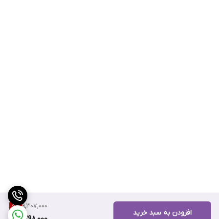
9,307,000
5
%
افزودن به سبد خرید
8,798,000