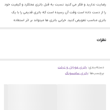
رضایت ندارید و فکر می کنید نسبت به قبل باتری عملکرد و کیفیت خود
را از دست داده است وقت آن رسیده است که باتری قدیمی را با یک
باتری مناسب تعویض کنید. خرابی باتری ها میتواند بر اثر استفاده
نادرست یا اینکه بر اثر کار طولانی باشد، که در هر دو صورت باید به
تعویض آن اقدام نمود. باتری ها نقش مهمی در ذخیره انرژی الکتریکی در
نظرات
تلفن های همراه دارند. عملکرد خوب باتری میتواند به سلامت و ارتقاء
فعالیت گوشی های موبایل کمک کند. همین امر باعث شده است که
باتری های موجود در فروشگاه جانبی از کیفیت و اصالت بتواند رضایت
دسته‌بندی
:
شما را جلب نماید.
باتری موبایل و تبلت
برچسب‌ها :
باتری سامسونگ