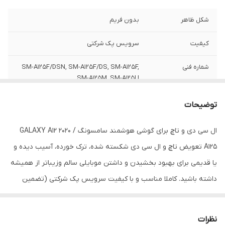
شکل ظاهر
بدون فریم
کیفیت
سرویس پک شرکتی
شماره فنی
SM-A125F/DSN, SM-A125F/DS, SM-A125F,
SM-A125M, SM-A125U
توضیحات
ال سی دی و تاچ برای گوشی هوشمند سامسونگ GALAXY A12 2020 /
A125 تعویض تاچ و ال سی دی شکسته شده، ترک خورده، آسیب دیده و
یا قدیمی برای بهبود بخشیدن و داشتن موبایلی سالم وزیباتر از همیشه
داشته باشید. کاملا مناسب و با کیفیت سرویس پک شرکتی (تضمین
اصالت کالا)
نظرات