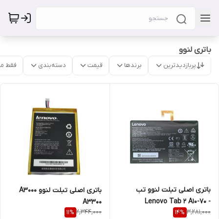
باتری لنوو
پربازدیدترین
برندها
قیمت
دسته‌بندی
فقط م
باتری اصلی تبلت لنوو تب
باتری اصلی تبلت لنوو A3000
Lenovo Tab 2 A10-70 -
A3300
2,344,000
3,281,000
11
%
14
%
L14D2P31