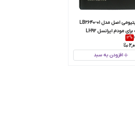
باتری لیتیومی اصل مدل LB2640-01
ای مودم ایرانسل LH92
12
%
2,
افزودن به سبد