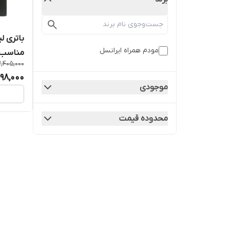
مودم همراه ایرانسل
مناسب بر
2,405,000
098,000
موجودی
محدوده قیمت