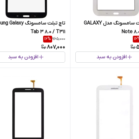
تاچ تبلت سامسونگ مدل GALAXY
تاچ تبلت سامسونگ laxy
Tab 3 8.0 / T311
Note 8.
16
%
965,000
16
807,000
5
افزودن به سبد
افزودن به سبد