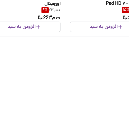
Pad HD 7 -
اورجینال
9
%
731,000
15
663,000
افزودن به سبد
افزودن به سبد