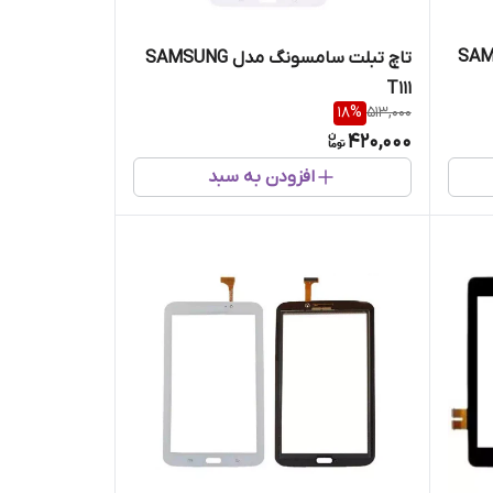
مدل SAMSUNG
تاچ تبلت سامسونگ مدل SAMSUNG
T111
18
%
513,000
420,000
افزودن به سبد