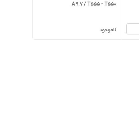
A 9.7 / T555 - T550
ناموجود