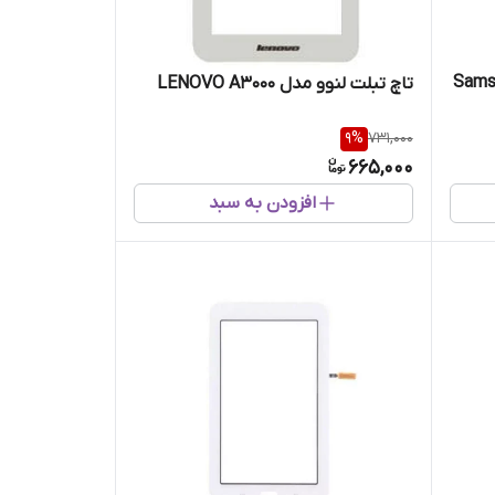
Samsung Ga
تاچ تبلت لنوو مدل LENOVO A3000
9
%
731,000
665,000
افزودن به سبد