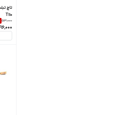
T110
%
513,000
416,000