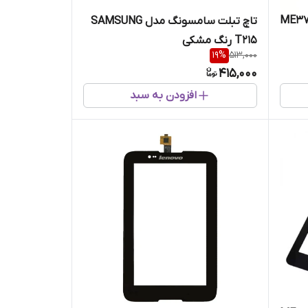
ME371 - ASUS
تاچ تبلت سامسونگ مدل SAMSUNG
T215 رنگ مشکی
19
%
513,000
415,000
افزودن به سبد