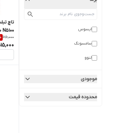
ایسوس
0 N5100
%
616,000
سامسونگ
15,000
لنوو
موجودی
محدوده قیمت