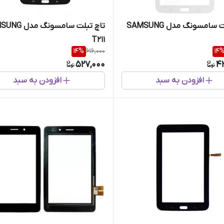
تاچ تبلت سامسونگ مدل SAMSUNG
تاچ تبلت سامسونگ 
T211
14
%
616,000
14
527,000
4
افزودن به سبد
افزودن به سبد