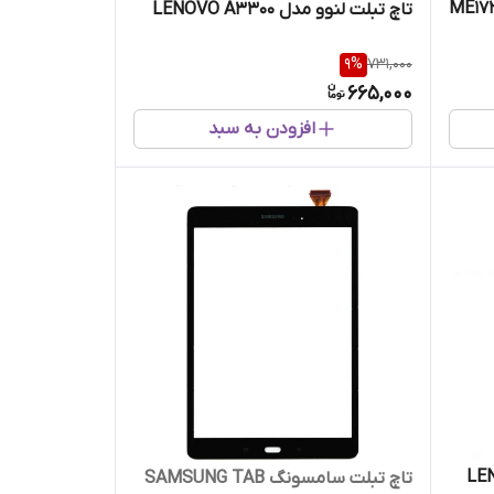
ME173 - ASUS
تاچ تبلت لنوو مدل LENOVO A3300
9
%
731,000
665,000
افزودن به سبد
LENOVO
تاچ تبلت سامسونگ SAMSUNG TAB