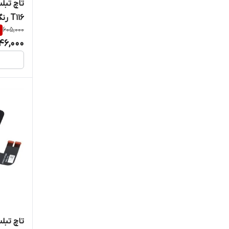
T116 رنگ سفید
%
605,000
46,000