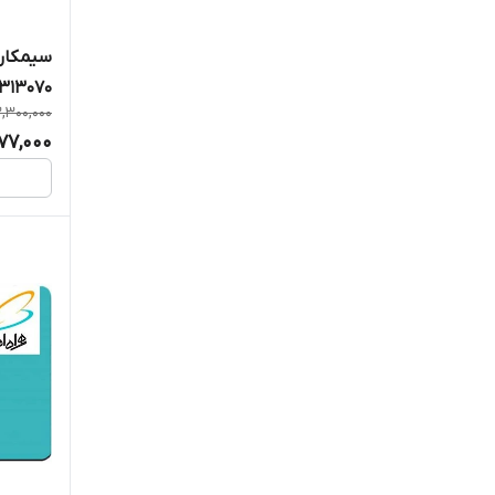
سیمکارت
6313070
,300,000
977,000