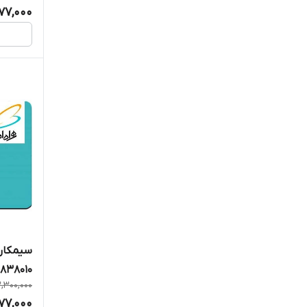
977,000
سیمکارت
2838010
,300,000
977,000