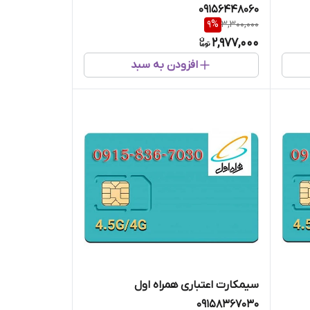
09156448060
9
%
3,300,000
2,977,000
افزودن به سبد
سیمکارت اعتباری همراه اول
09158367030