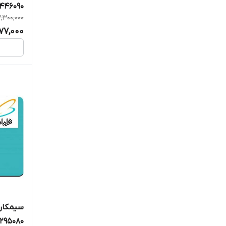
7446090
,300,000
977,000
سیمکارت
4295080