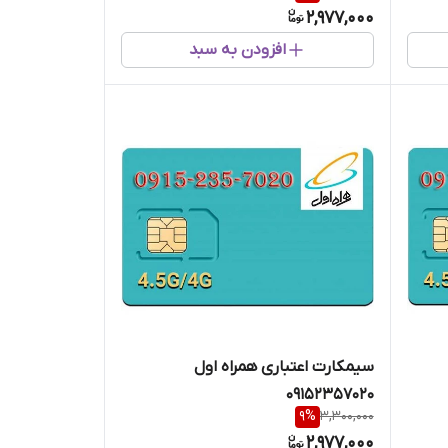
2,977,000
افزودن به سبد
سیمکارت اعتباری همراه اول
09152357020
9
%
3,300,000
2,977,000