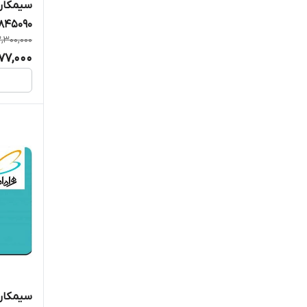
سیمکارت
2845090
,300,000
977,000
سیمکارت