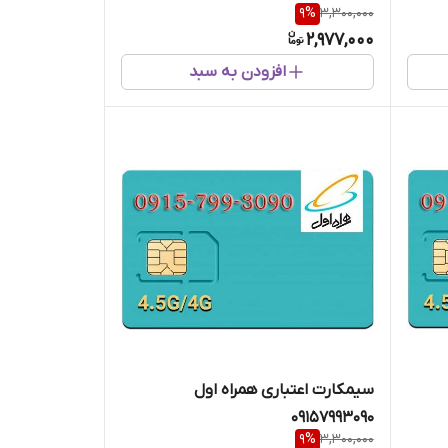
9
%
3,300,000
2,977,000
افزودن به سبد
سیمکارت اعتباری همراه اول
09157993090
9
%
3,300,000