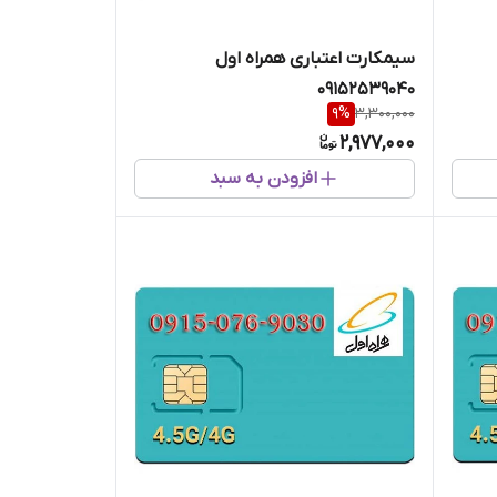
سیمکارت اعتباری همراه اول
09152539040
9
%
3,300,000
2,977,000
افزودن به سبد