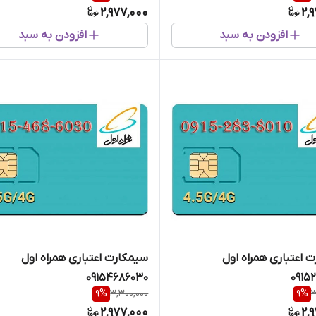
2,977,000
2,
افزودن به سبد
افزودن به سبد
 اعتباری همراه اول
سیمکارت اعتباری همراه اول
09154686030
0915
9
%
3,300,000
9
%
3
2,977,000
2,