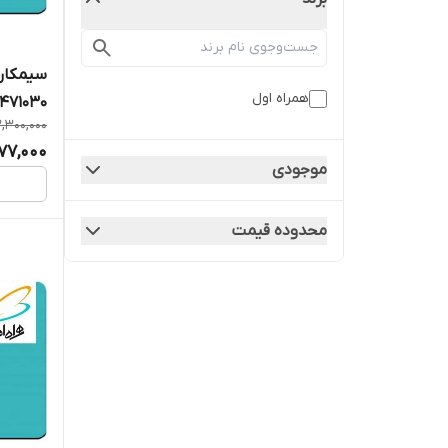
سیمکارت
همراه اول
2471030
,300,000
977,000
موجودی
محدوده قیمت