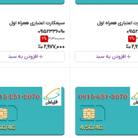
 اعتباری همراه اول
سیمکارت اعتباری همراه اول
09152336090
0915
9
%
3,300,000
9
%
3
2,977,000
2,
افزودن به سبد
افزودن به سبد