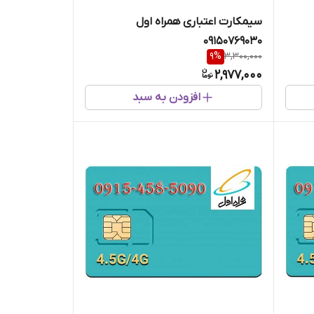
سیمکارت اعتباری همراه اول
09150769030
9
%
3,300,000
2,977,000
افزودن به سبد