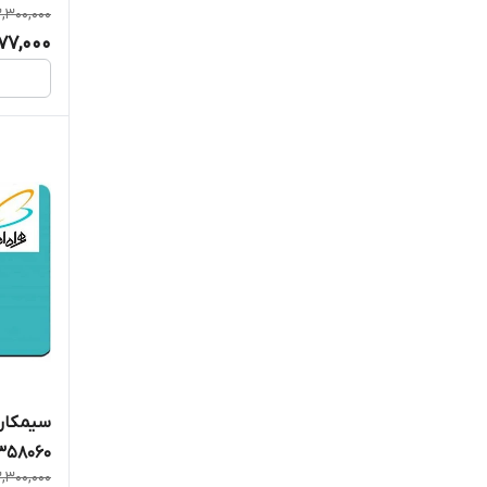
,300,000
977,000
سیمکارت
358060
,300,000