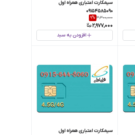
سیمکارت اعتباری همراه اول
09154585090
9
%
3,300,000
2,977,000
افزودن به سبد
سیمکارت اعتباری همراه اول