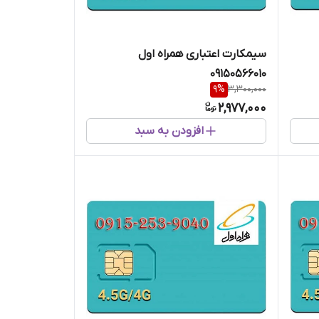
سیمکارت اعتباری همراه اول
09150566010
9
%
3,300,000
2,977,000
افزودن به سبد