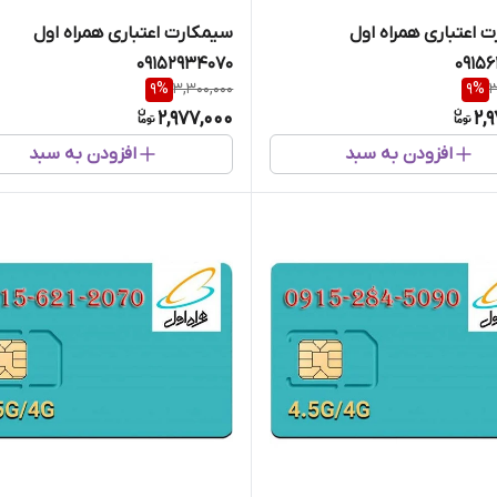
 اعتباری همراه اول
سیمکارت اعتباری همراه اول
09152934070
0915
9
%
3,300,000
9
%
3
2,977,000
2,
افزودن به سبد
افزودن به سبد