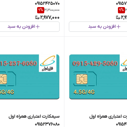
09152425070
0915
9
%
3,300,000
9
%
3
2,977,000
2,
افزودن به سبد
افزودن به سبد
 اعتباری همراه اول
سیمکارت اعتباری همراه اول
09152376080
0915