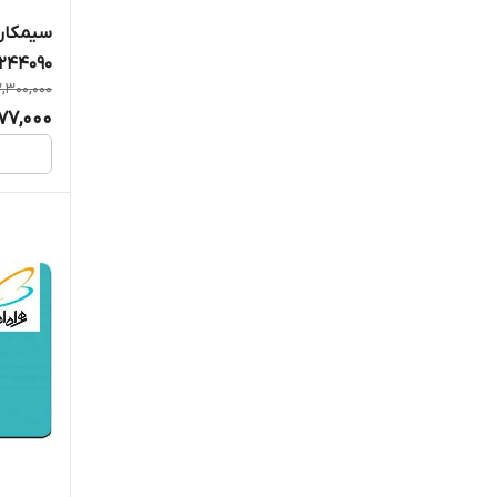
سیمکارت
6244090
,300,000
977,000