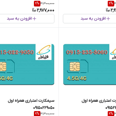
9
%
3,300,000
9
%
3
2,977,000
2,
افزودن به سبد
افزودن به سبد
 اعتباری همراه اول
سیمکارت اعتباری همراه اول
09150229050
09152
9
%
3,300,000
9
%
3