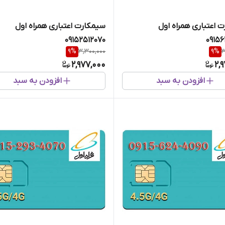
 اعتباری همراه اول
سیمکارت اعتباری همراه اول
09152512070
0915
9
%
3,300,000
9
%
3
2,977,000
2,
افزودن به سبد
افزودن به سبد