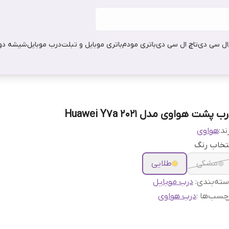
ال سی دی
تاچ ال سی دی
باتری مودم
باتری موبایل و تبلت
درب موبایل
شیشه دور
ب پشت هواوی مدل Huawei Y7a 2021
ند:
هواوی
تخاب رنگ
مشکی
طلایی
ته‌بندی
:
درب موبایل
چسب‌ها :
درب هواوی