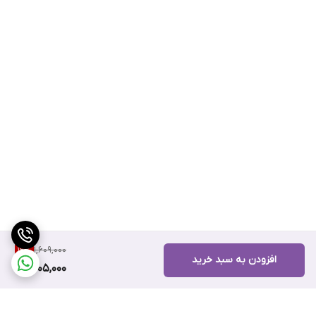
1,609,000
12
%
افزودن به سبد خرید
1,405,000