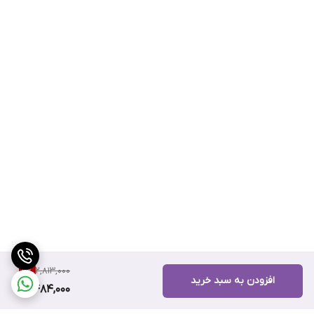
2,813,000
11
%
افزودن به سبد خرید
2,484,000