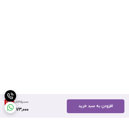
1,835,000
25
%
افزودن به سبد خرید
1,373,000