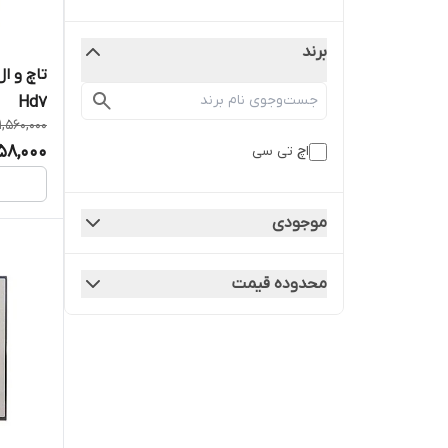
برند
Hd7
1,560,000
258,000
اچ تی سی
موجودی
محدوده قیمت