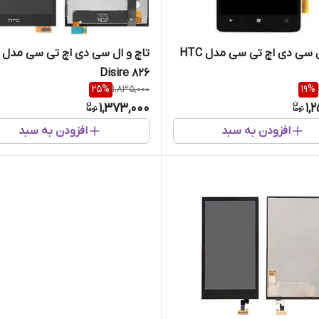
تاچ و ال سی دی اچ تی سی مدل HTC
Disire 826
25
%
1,835,000
19
%
1,373,000
1,
افزودن به سبد
افزودن به سبد