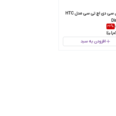
تاچ و ال سی دی اچ تی سی مدل HTC
Di
26
%
1,
افزودن به سبد