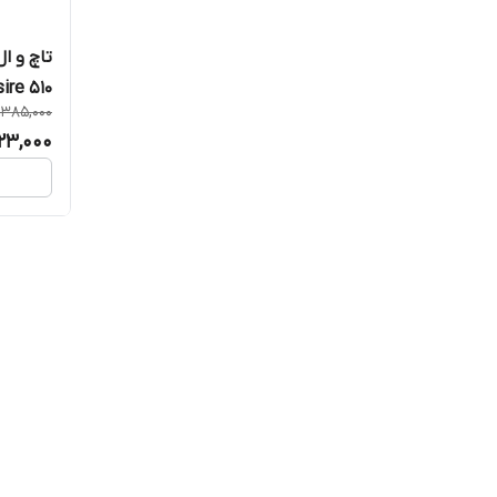
sire 510
1,385,000
023,000