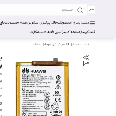
دسته‌بندی محصولات
خانه
پیگیری سفارش
همه محصولات
تاچ
فلت
کیپد(صفحه کلید)
سایر قطعات
سیمکارت
قطعات موبایل الکامپ
/
باتری موبایل و تبلت
W
CW
بر
دس
بر
ول
ظر