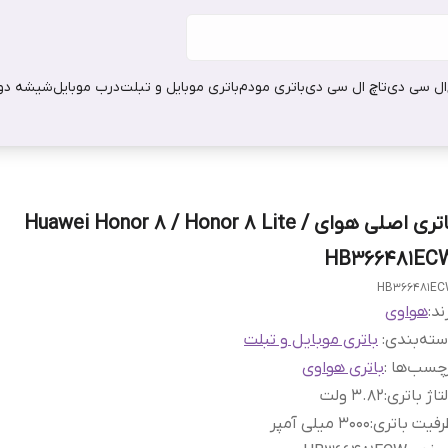
ال سی دی
تاچ ال سی دی
باتری مودم
باتری موبایل و تبلت
درب موبایل
شیشه دور
باتری اصلی هوای Huawei Honor 8 / Honor 8 Lite /
HB366481EC
HB366481E
ند:
هواوی
ته‌بندی
:
باتری موبایل و تبلت
چسب‌ها :
باتری هواوی
تاژ باتری
:
3.82 ولت
فیت باتری
:
3000 میلی آمپر