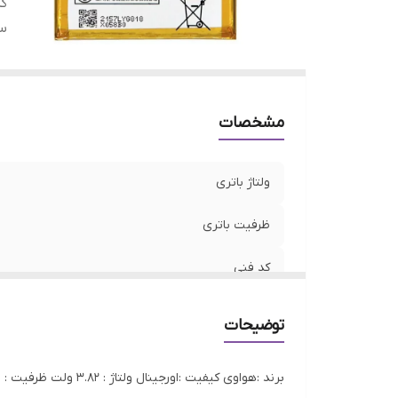
کد
سا
مشخصات
ولتاژ باتری
ظرفیت باتری
کد فنی
سازگار
توضیحات
برند :هواوی کیفیت :اورجینال ولتاژ : 3.82 ولت ظرفیت : 3000 میلی آمپر گارانتی :3 ماه گارانتی الکامپ