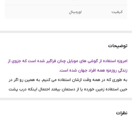
کیفیت
اورجینال
توضیحات
امروزه استفاده از گوشی های موبایل چنان فراگیر شده است که جزوی از
زندگی روزمزه همه افراد جهان شده است.
به طوری که در همه وقت ازشان استفاده می کنیم. به همین رو اگر در
حین استفاده زمین خورده یا از دستمان بیفتد احتمال اینکه درب پشت
گوشی یا حتی ال سی دی و شاسی آن آسیب ببیند بسیار زیاد است.
در حالی که می دانیم وجود درب پشت
چنان الزامیست که می تواند از
نظرات
باتری گوشی محافظت کند
و از
ورود گرد و خاک به داخل گوشی جلوگیری
کند.