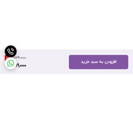
1,724,000
11
%
افزودن به سبد خرید
1,519,000
برگشت به بالا